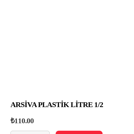
Ernesto Cyprus
Ernesto Pastacılık
ARSİVA PLASTİK LİTRE 1/2
₺
110.00