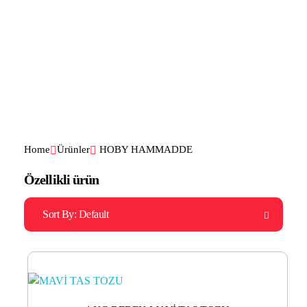
Ernesto Cyprus
Ernesto Pastacılık
Home
Ürünler
HOBY HAMMADDE
Özellikli ürün
Sort By:
Default