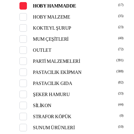
(17)
HOBY HAMMADDE
(35)
HOBY MALZEME
(23)
KOKTEYL ŞURUP
(40)
MUM ÇEŞİTLERİ
(72)
OUTLET
(391)
PARTİ MALZEMELERİ
(588)
PASTACILIK EKİPMAN
(82)
PASTACILIK GIDA
(33)
ŞEKER HAMURU
(44)
SİLİKON
(0)
STRAFOR KÖPÜK
(10)
SUNUM ÜRÜNLERİ