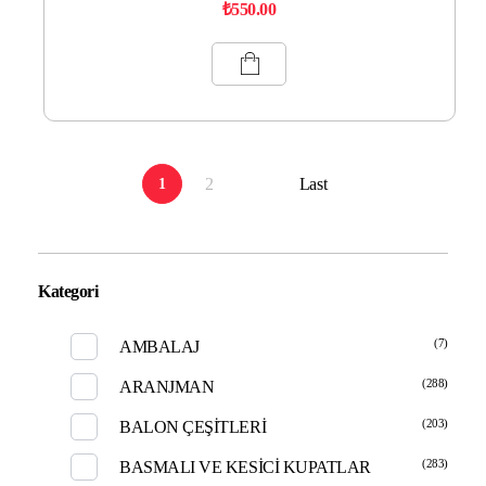
₺
550.00
2
Last
1
Kategori
(7)
AMBALAJ
(288)
ARANJMAN
(203)
BALON ÇEŞİTLERİ
(283)
BASMALI VE KESİCİ KUPATLAR